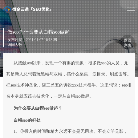
做seo为什么要从白帽seo做起
发布时间：2021-01-07 16:13:39
返回
访问人数：
列表
从接触seo以来，发现一个有趣的现象：很多做seo的人员，尤
其是新人总想着玩黑帽与灰帽，搞什么采集、泛目录、
刷点击
等。
把seo技术神圣化，隔三差五的诉说xxx技术很牛。这里想说：seo排
名本身就应该去技术化，一定从白帽seo做起。
为什么要从白帽seo做起？
白帽seo的好处
1、你投入的时间和精力永远不会是无用功。不会立竿见影，